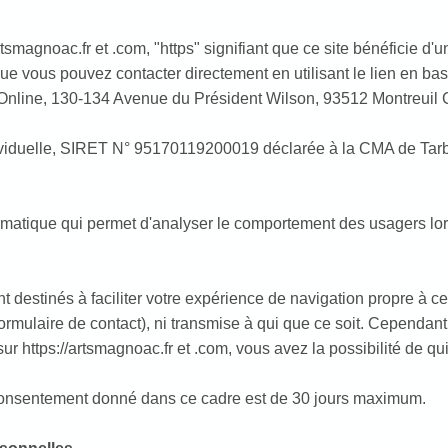
tsmagnoac.fr et .com, "https" signifiant que ce site bénéficie d'un 
 vous pouvez contacter directement en utilisant le lien en ba
 Online, 130-134 Avenue du Président Wilson, 93512 Montreuil C
ndividuelle, SIRET N° 95170119200019 déclarée à la CMA de Ta
ormatique qui permet d'analyser le comportement des usagers lors d
t destinés à faciliter votre expérience de navigation propre à c
formulaire de contact), ni transmise à qui que ce soit. Cependant,
r https://artsmagnoac.fr et .com, vous avez la possibilité de quit
u consentement donné dans ce cadre est de 30 jours maximum.